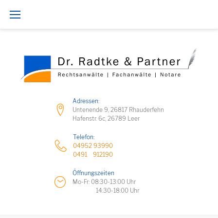
Z
u
m
I
n
h
Adressen:
a
Untenende 9, 26817 Rhauderfehn
Hafenstr. 6c, 26789 Leer
l
Telefon:
t
04952 93990
0491 912190
s
p
Öffnungszeiten
Mo-Fr: 08:30-13:00 Uhr
r
14:30-18:00 Uhr
i