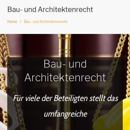
n
Bau- und Architektenrecht
g
Home
/
Bau- und Architektenrecht
e
n
B
a
Bau- und
u
Architektenrecht
-
u
Für viele der Beteiligten stellt das
n
umfangreiche
d
A