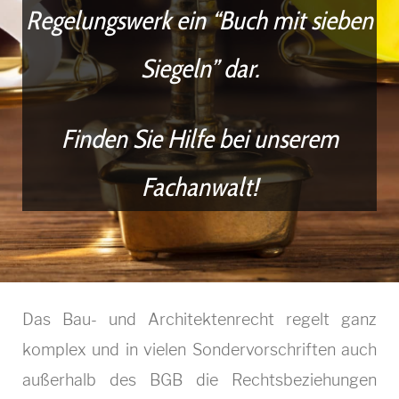
Regelungswerk ein “Buch mit sieben
r
Siegeln” dar.
c
h
Finden Sie Hilfe bei unserem
i
Fachanwalt!
t
e
k
t
Das Bau- und Architektenrecht regelt ganz
e
komplex und in vielen Sondervorschriften auch
n
außerhalb des BGB die Rechtsbeziehungen