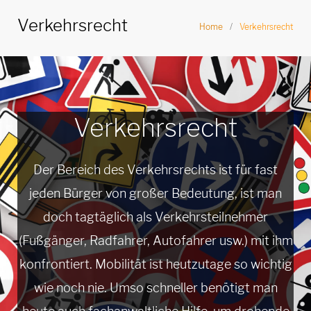
n
Verkehrsrecht
Home
/
Verkehrsrecht
g
e
V
n
e
Verkehrsrecht
r
k
Der Bereich des Verkehrsrechts ist für fast
e
jeden Bürger von großer Bedeutung, ist man
h
doch tagtäglich als Verkehrsteilnehmer
(Fußgänger, Radfahrer, Autofahrer usw.) mit ihm
r
konfrontiert. Mobilität ist heutzutage so wichtig
s
wie noch nie. Umso schneller benötigt man