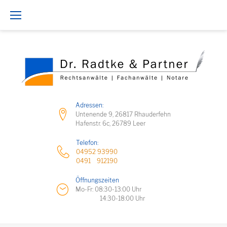
Z
u
m
I
n
h
Adressen:
a
Untenende 9, 26817 Rhauderfehn
Hafenstr. 6c, 26789 Leer
l
Telefon:
t
04952 93990
0491 912190
s
p
Öffnungszeiten
Mo-Fr: 08:30-13:00 Uhr
r
14:30-18:00 Uhr
i