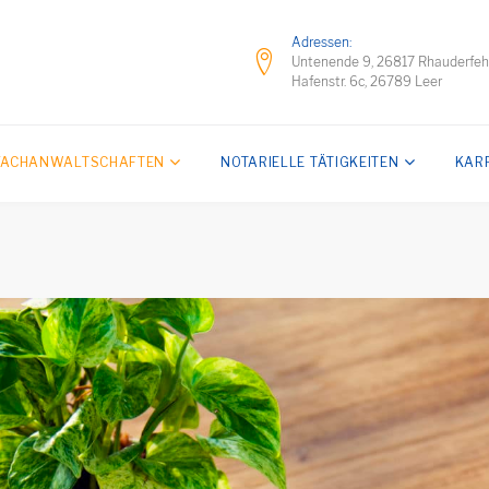
Adressen:
Untenende 9, 26817 Rhauderfe
Hafenstr. 6c, 26789 Leer
FACHANWALTSCHAFTEN
NOTARIELLE TÄTIGKEITEN
KAR