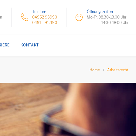
Telefon:
Öffnungszeiten
hn
04952 93990
Mo-Fr: 08:30-13:00 Uhr
0491 912190
14:30-18:00 Uhr
RIERE
KONTAKT
Home
/
Arbeitsrecht