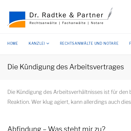
Z
u
m
I
HOME
KANZLEI
RECHTSANWÄLTE UND NOTARE
n
h
a
Die Kündigung des Arbeitsvertrages
l
D
t
Die Kündigung des Arbeitsverhältnisses ist für den
s
Reaktion. Wer klug agiert, kann allerdings auch dies
p
i
r
i
Abfindung – Was steht mir zu?