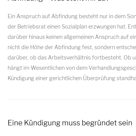
e
n
g
Ein Anspruch auf Abfindung besteht nur in dem Son
e
der Betriebsrat einen Sozialplan erzwungen hat. En
K
n
darüber hinaus keinen allgemeinen Anspruch auf ei
nicht die Höhe der Abfindung fest, sondern entsche
ü
darüber, ob das Arbeitsverhältnis fortbesteht. Ob 
hängt im Wesentlichen von dem Verhandlungsgeschi
Kündigung einer gerichtlichen Überprüfung standha
n
d
Eine Kündigung muss begründet sein